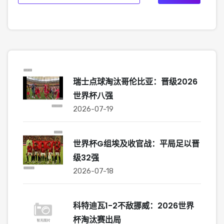
瑞士点球淘汰哥伦比亚：晋级2026
世界杯八强
2026-07-19
世界杯G组埃及收官战：平局足以晋
级32强
2026-07-18
科特迪瓦1-2不敌挪威：2026世界
杯淘汰赛出局