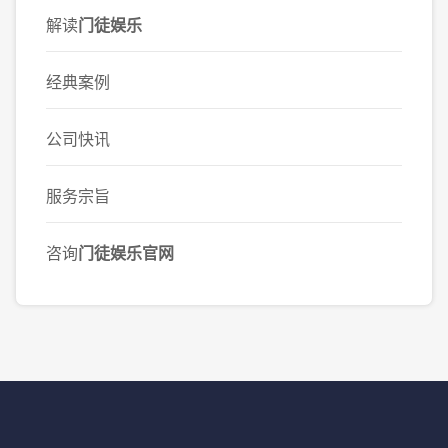
解读
门徒娱乐
经典案例
公司快讯
服务宗旨
咨询
门徒娱乐官网