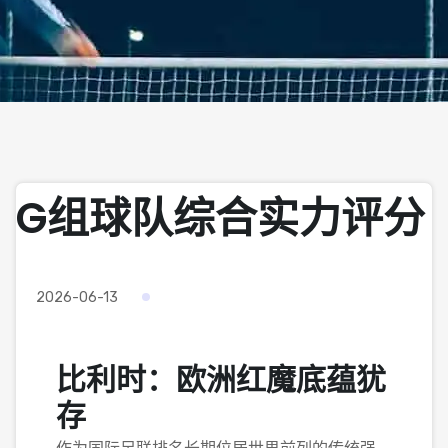
G组球队综合实力评分
2026-06-13
比利时：欧洲红魔底蕴犹
存