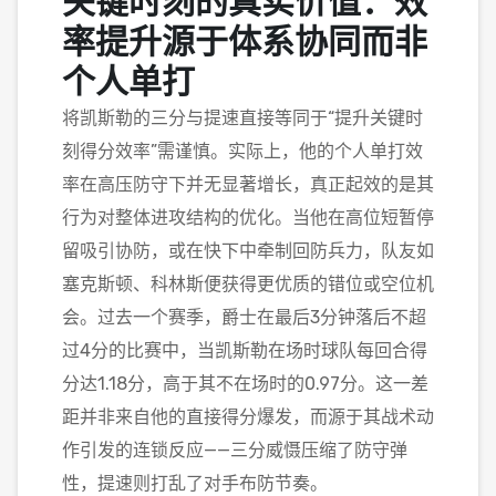
关键时刻的真实价值：效
率提升源于体系协同而非
个人单打
将凯斯勒的三分与提速直接等同于“提升关键时
刻得分效率”需谨慎。实际上，他的个人单打效
率在高压防守下并无显著增长，真正起效的是其
行为对整体进攻结构的优化。当他在高位短暂停
留吸引协防，或在快下中牵制回防兵力，队友如
塞克斯顿、科林斯便获得更优质的错位或空位机
会。过去一个赛季，爵士在最后3分钟落后不超
过4分的比赛中，当凯斯勒在场时球队每回合得
分达1.18分，高于其不在场时的0.97分。这一差
距并非来自他的直接得分爆发，而源于其战术动
作引发的连锁反应——三分威慑压缩了防守弹
性，提速则打乱了对手布防节奏。