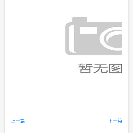
上一篇
下一篇