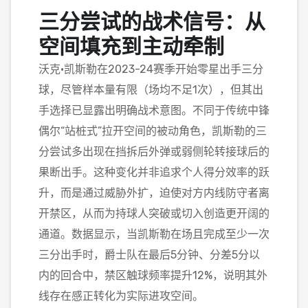
三分尝试的战术信号：从
空间填充到主动牵制
沃克·凯斯勒在2023-24赛季开始零星出手三分
球，尽管样本量有限（场均不足1次），但其出
手选择已显露出明确战术意图。不同于传统中锋
偶尔“站桩式”拉开空间的被动角色，凯斯勒的三
分尝试多出现在挡拆后外弹或弱侧轮转接球后的
果断出手。这种变化并非追求个人得分效率的跃
升，而是通过威胁外扩，迫使对方内线防守者离
开禁区，从而为持球人突破或切入创造更开阔的
通道。数据显示，当凯斯勒在场且完成至少一次
三分出手时，爵士队在最后5分钟、分差5分以
内的回合中，禁区触球频率提升12%，说明其外
线存在感正转化为实际进攻空间。