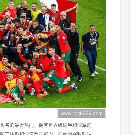
头名的最大热门，拥有世界级球星和深厚的
防守体系和快速反击能力，在面对强敌时往