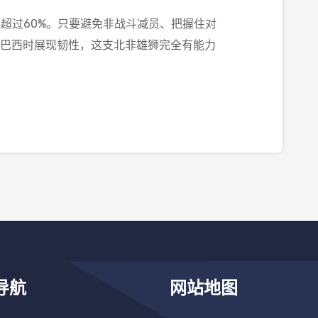
率超过60%。只要避免非战斗减员、把握住对
巴西时展现韧性，这支北非雄狮完全有能力
导航
网站地图