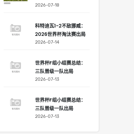
2026-07-18
科特迪瓦1-2不敌挪威：
2026世界杯淘汰赛出局
2026-07-14
世界杯F组小组赛总结：
三队晋级一队出局
2026-07-13
世界杯F组小组赛总结：
三队晋级一队出局
2026-07-13