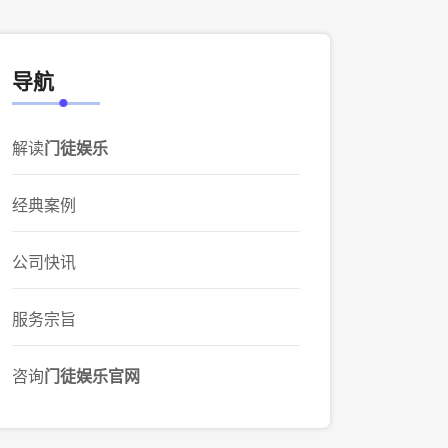
导航
解读
门徒娱乐
经典案例
公司快讯
服务宗旨
咨询
门徒娱乐官网