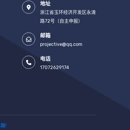
地址
浙江省玉环经济开发区永清
路72号（自主申报）
邮箱
projective@qq.com
电话
17072629174
趣!