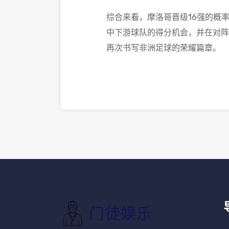
综合来看，摩洛哥晋级16强的概
中下游球队的得分机会，并在对阵
再次书写非洲足球的荣耀篇章。