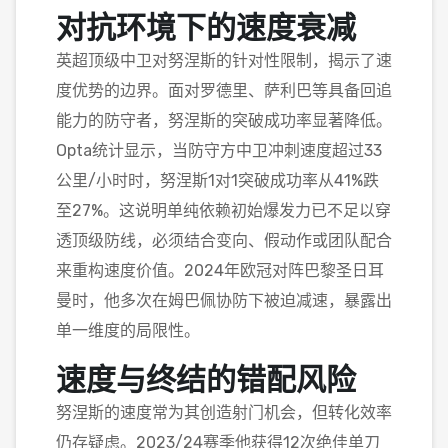
对抗环境下的速度衰减
英超顶级中卫对努涅斯的针对性限制，揭示了速
度优势的边界。面对罗德里、萨利巴等具备回追
能力的防守者，努涅斯的突破成功率显著降低。
Opta统计显示，当防守方中卫冲刺速度超过33
公里/小时时，努涅斯1对1突破成功率从41%跌
至27%。这说明单纯依赖初始爆发力已不足以穿
透顶级防线，必须结合变向、假动作或团队配合
来重构速度价值。2024年欧冠对阵巴黎圣日耳
曼时，他多次在姆巴佩协防下被迫减速，暴露出
单一维度的局限性。
速度与终结的错配风险
努涅斯的速度常为其创造射门机会，但转化效率
仍存疑虑。2023/24赛季他获得12次绝佳单刀