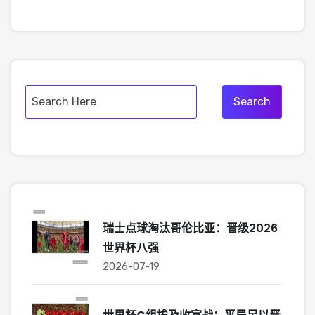
瑞士点球淘汰哥伦比亚：晋级2026
世界杯八强
2026-07-19