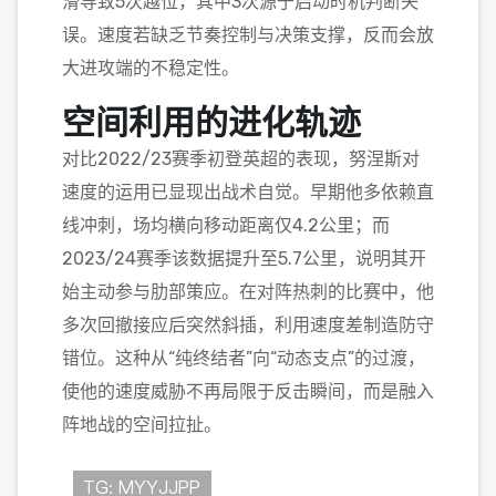
滑导致5次越位，其中3次源于启动时机判断失
误。速度若缺乏节奏控制与决策支撑，反而会放
大进攻端的不稳定性。
空间利用的进化轨迹
对比2022/23赛季初登英超的表现，努涅斯对
速度的运用已显现出战术自觉。早期他多依赖直
线冲刺，场均横向移动距离仅4.2公里；而
2023/24赛季该数据提升至5.7公里，说明其开
始主动参与肋部策应。在对阵热刺的比赛中，他
多次回撤接应后突然斜插，利用速度差制造防守
错位。这种从“纯终结者”向“动态支点”的过渡，
使他的速度威胁不再局限于反击瞬间，而是融入
阵地战的空间拉扯。