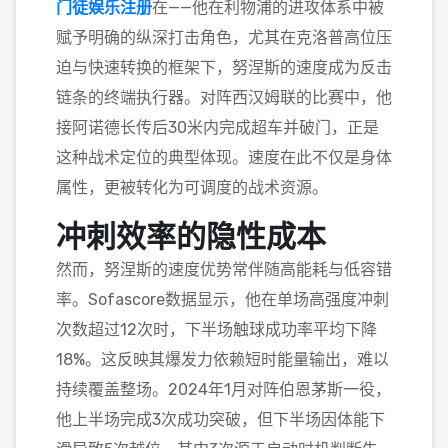
门徒娱乐注册
在——他在利物浦的进攻体系中被
赋予明确的纵深打击角色，尤其在克洛普高位压
迫与快速转换的框架下，努涅斯的速度成为反击
链条的终端执行器。对阵西汉姆联的比赛中，他
接阿诺德长传后30米内完成超车并破门，正是
这种战术定位的典型体现。速度在此不仅是身体
属性，更被转化为可调度的战术资源。
冲刺效率的隐性成本
然而，努涅斯的速度优势常伴随高能耗与低容错
率。Sofascore数据显示，他在单场高强度冲刺
次数超过12次时，下半场触球成功率平均下降
18%。这反映其爆发力依赖短时能量输出，难以
持续覆盖整场。2024年1月对阵伯恩茅斯一役，
他上半场完成3次成功突破，但下半场因体能下