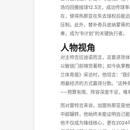
场均回撤接球12.3次，成功传球
在，使得热那亚在失去球权后能迅
压制。此外，替补奇兵皮纳蒙蒂的
奏，成为“B计划”的关键执行者。
人物视角
对主帅吉拉迪诺而言，这套进攻体
以敏锐门前嗅觉著称；如今执掌教
兰体育报》采访时，他坦言：“我
用最经济的方式赢得分数。”这种
——预算有限、阵容深度不足，唯
而对雷特吉来说，加盟热那亚是他
中超辗转，他始终未能证明自己能
他不仅成为锋线核心，更在2024