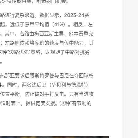
过快速横传或直塞，制造射门机会。
进行复杂渗透。数据显示，2023-24赛
发起，远低于意甲平均值（41%）。相反，左
务。其中，右路由梅西亚斯主导，他本赛季完
1%；左路则依赖埃库班的速度与传中能力，其
。这种“边路优先”策略，既规避了中路对抗劣
。
热那亚要求后腰斯特罗曼与巴尼在夺回球权
缠斗。同时，两名边后卫（萨贝利与德温特）
位置平衡，防止被对手打反击。只有当进攻
会适时套上，提供宽度支援。这种“有节制的