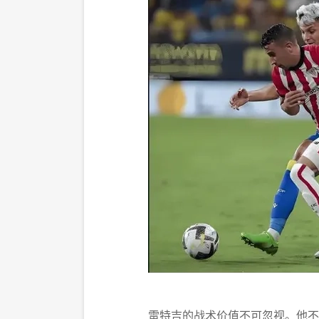
雷特吉的战术价值不可忽视。他不