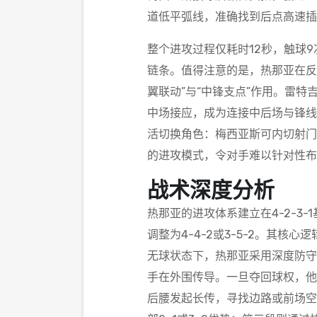
道低平弧线，准确找到后点高速插
整个进攻过程仅耗时12秒，触球
链条。值得注意的是，热那亚在反
翼联动”与“中锋支点”作用。雷特
中场接应，成为连接中后场与锋线
活切换角色：梅西亚斯可内切射门
的进攻模式，令对手难以针对性布
战术深度分析
热那亚的进攻体系建立在4-2-3
调整为4-4-2或3-5-2。其核心
无球状态下，热那亚采用深度防守
手在外围传导。一旦夺回球权，他
后腰发起长传，寻找边路或前场空