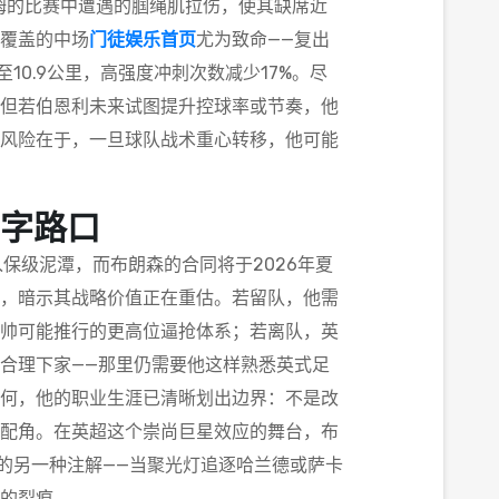
勒姆的比赛中遭遇的腘绳肌拉伤，使其缺席近
覆盖的中场
门徒娱乐首页
尤为致命——复出
至10.9公里，高强度冲刺次数减少17%。尽
但若伯恩利未来试图提升控球率或节奏，他
风险在于，一旦球队战术重心转移，他可能
。
字路口
陷入保级泥潭，而布朗森的合同将于2026年夏
，暗示其战略价值正在重估。若留队，他需
帅可能推行的更高位逼抢体系；若离队，英
合理下家——那里仍需要他这样熟悉英式足
何，他的职业生涯已清晰划出边界：不是改
配角。在英超这个崇尚巨星效应的舞台，布
义的另一种注解——当聚光灯追逐哈兰德或萨卡
的裂痕。