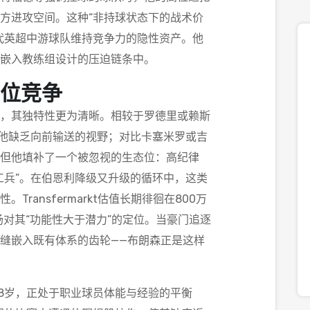
方进攻空间。这种“非持球状态下的战术价
代英超中游球队维持竞争力的隐性资产。他
嵌入教练组设计的压迫链条中。
位竞争
，其独特性更为清晰。相较于罗德里或赖斯
，他缺乏向前输送的视野；对比卡塞米罗或吉
但他填补了一个被忽视的生态位：高纪律
工兵”。在伯恩利降级又升级的循环中，这类
ransfermarkt估值长期徘徊在800万
场对其“功能性大于潜力”的定位。当豪门追逐
缝嵌入既有体系的齿轮——布朗森正是这样
28岁，正处于职业球员体能与经验的平衡