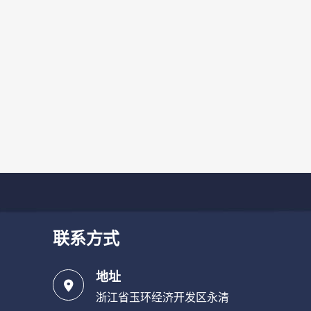
联系方式
地址
浙江省玉环经济开发区永清