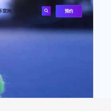
乐官网
预约