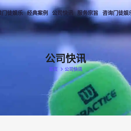
读
门徒娱乐
经典案例
公司快讯
服务宗旨
咨询
门徒娱
公司快讯
首页
公司快讯