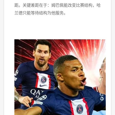
距。关键差距在于：姆巴佩能改变比赛结构，哈
兰德只能等待结构为他服务。