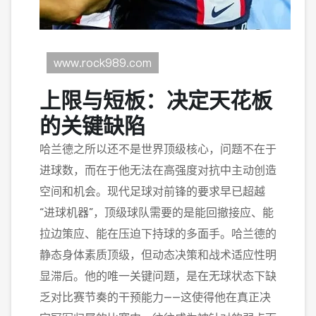
上限与短板：决定天花板
的关键缺陷
哈兰德之所以还不是世界顶级核心，问题不在于
进球数，而在于他无法在高强度对抗中主动创造
空间和机会。现代足球对前锋的要求早已超越
“进球机器”，顶级球队需要的是能回撤接应、能
拉边策应、能在压迫下持球的多面手。哈兰德的
静态身体素质顶级，但动态决策和战术适应性明
显滞后。他的唯一关键问题，是在无球状态下缺
乏对比赛节奏的干预能力——这使得他在真正决