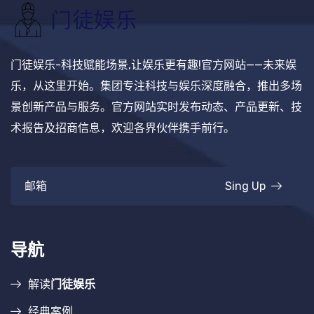
门徒娱乐-科技赋能场景,让娱乐更有趣!官方网站——未来娱
乐，从这里开始。集团专注科技与娱乐深度融合，推出多场
景创新产品与服务。官方网站实时发布动态、产品更新、技
术报告及招商信息，欢迎各界伙伴携手前行。
Sing Up
导航
解读
门徒娱乐
经典案例