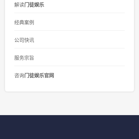
解读
门徒娱乐
经典案例
公司快讯
服务宗旨
咨询
门徒娱乐官网