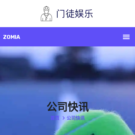
公司快讯
首页
公司快讯